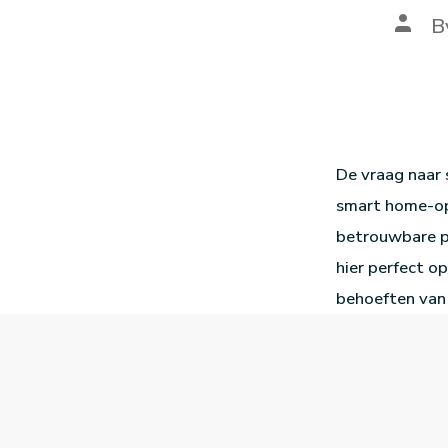
B
De vraag naar s
smart home-op
betrouwbare pr
hier perfect o
behoeften van